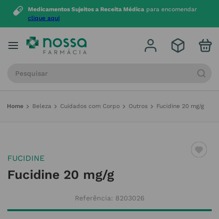
Medicamentos Sujeitos a Receita Médica
para encomendar
clique aqui
Procure por produto, marca ou categoria
Beleza
Cuidados com Corpo
Outros
Fucidine 20 mg/g
FUCIDINE
Fucidine 20 mg/g
Referência
:
8203026