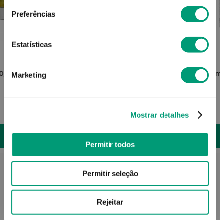
Preferências
Estatísticas
TENA
50g
Tena Higiene Creme Barreira 100ml
Derm
Marketing
5
,
46
€
Mostrar detalhes
ADICIONAR
Permitir todos
Permitir seleção
Rejeitar