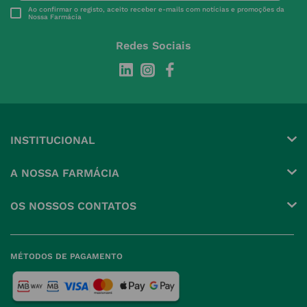
Ao confirmar o registo, aceito receber e-mails com notícias e promoções da
Nossa Farmácia
Redes Sociais
INSTITUCIONAL
Conta
A NOSSA FARMÁCIA
Pedidos
Grupo
OS NOSSOS CONTATOS
Produtos Favoritos
Perguntas Frequentes
(+351) 215 885 944 Chamada 
para rede fixa nacional
Termos e Condições
MÉTODOS DE PAGAMENTO
geral@nossafarmacia.pt
Política de Privacidade
Farmácias perto de si
Política de Cookies