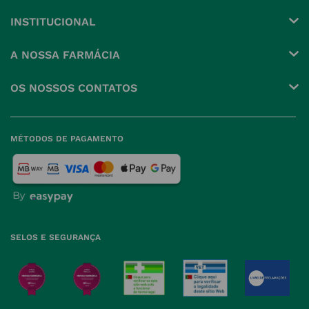
INSTITUCIONAL
Conta
A NOSSA FARMÁCIA
Pedidos
Grupo
OS NOSSOS CONTATOS
Produtos Favoritos
Perguntas Frequentes
(+351) 215 885 944 Chamada 
para rede fixa nacional
Termos e Condições
MÉTODOS DE PAGAMENTO
geral@nossafarmacia.pt
Política de Privacidade
Farmácias perto de si
Política de Cookies
Política de Devoluções
SELOS E SEGURANÇA