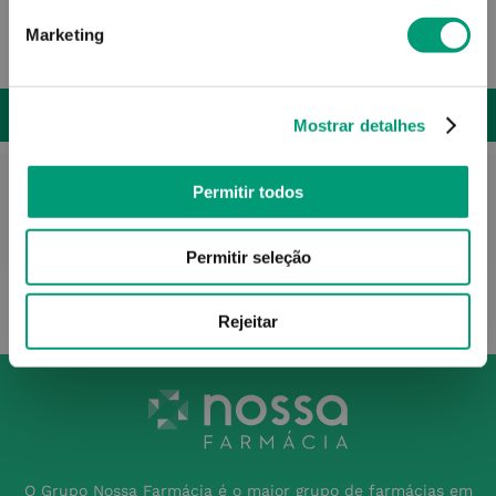
Marketing
15
,
41
€
ADICIONAR
Mostrar detalhes
Permitir todos
Permitir seleção
Rejeitar
O Grupo Nossa Farmácia é o maior grupo de farmácias em