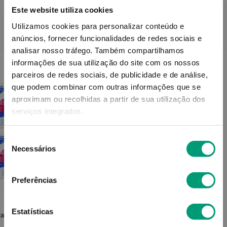
Este website utiliza cookies
Utilizamos cookies para personalizar conteúdo e
PODERÁ TAMBÉM GOSTAR
anúncios, fornecer funcionalidades de redes sociais e
analisar nosso tráfego.
Também compartilhamos
informações de sua utilização do site com os nossos
parceiros de redes sociais, de publicidade e de análise,
que podem combinar com outras informações que se
aproximam ou recolhidas a partir de sua utilização dos
serviços integrados.
Seleção
Necessários
de
consentimento
Preferências
FRESUBIN
Estatísticas
rango
Fresubin 2kcal Creme Cappuccino
4x125g