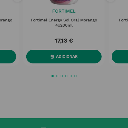
FORTIMEL
orango
Fortimel Energy Sol Oral Morango
Fort
4x200ml
17
,
13
€
ADICIONAR