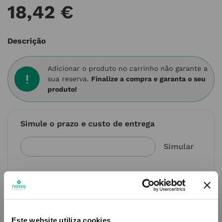
18
,
42
€
Descrição
Adicionar o produto no carrinho não garante a
sua reserva.
Finalize a compra e garanta o seu
produto!
Simule o prazo e custo de entrega
Não sei o meu código postal
Este website utiliza cookies