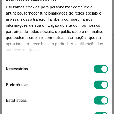
Recolha em loja
Utilizamos cookies para personalizar conteúdo e
Compre no site e recolha numa das mais de 120 Farmácias
perto de si.
anúncios, fornecer funcionalidades de redes sociais e
analisar nosso tráfego.
Também compartilhamos
informações de sua utilização do site com os nossos
parceiros de redes sociais, de publicidade e de análise,
que podem combinar com outras informações que se
aproximam ou recolhidas a partir de sua utilização dos
serviços integrados.
Descrição do Produto
Seleção
Necessários
de
Modo de utilização
consentimento
Preferências
Contra-indicações
Estatísticas