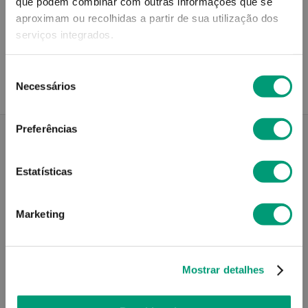
que podem combinar com outras informações que se
aproximam ou recolhidas a partir de sua utilização dos
Recolha em loja
serviços integrados.
Compre no site e recolha numa das mais de 120 Farmácias
perto de si.
Seleção
Necessários
de
consentimento
Preferências
Descrição do Produto
Estatísticas
Marketing
Modo de utilização
Mostrar detalhes
Contra-indicações