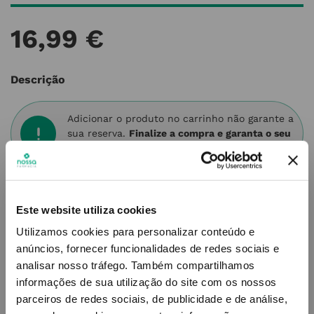
16
,
99
€
Descrição
Adicionar o produto no carrinho não garante a
sua reserva.
Finalize a compra e garanta o seu
produto!
Simule o prazo e custo de entrega
Este website utiliza cookies
Utilizamos cookies para personalizar conteúdo e
anúncios, fornecer funcionalidades de redes sociais e
analisar nosso tráfego.
Também compartilhamos
Não sei o meu código postal
informações de sua utilização do site com os nossos
parceiros de redes sociais, de publicidade e de análise,