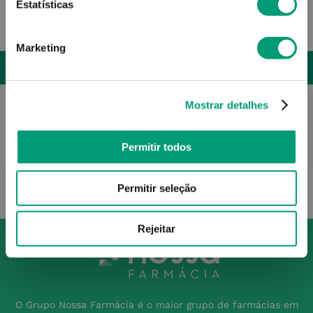
Estatísticas
18
,
20
€
Marketing
ADICIONAR
Mostrar detalhes
Permitir todos
Permitir seleção
Rejeitar
O Grupo Nossa Farmácia é o maior grupo de farmácias em