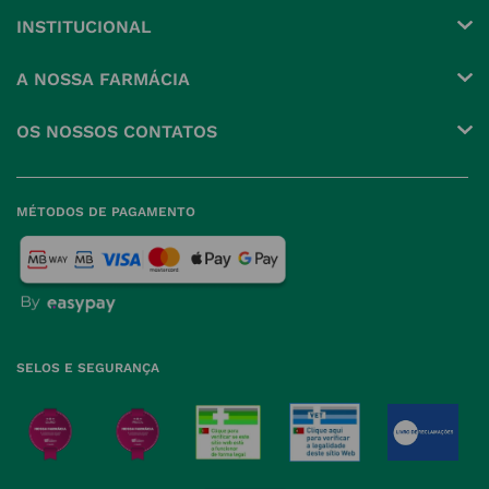
INSTITUCIONAL
Conta
A NOSSA FARMÁCIA
Pedidos
Grupo
OS NOSSOS CONTATOS
Produtos Favoritos
Perguntas Frequentes
(+351) 215 885 944 Chamada 
para rede fixa nacional
Termos e Condições
MÉTODOS DE PAGAMENTO
geral@nossafarmacia.pt
Política de Privacidade
Farmácias perto de si
Política de Cookies
Política de Devoluções
SELOS E SEGURANÇA