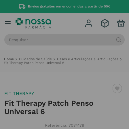
Envios gratuitos
em encomendas a partir de 55€
Procure por produto, marca ou categoria
Cuidados de Saúde
Ossos e Articulações
Articulações
Fit Therapy Patch Penso Universal 6
FIT THERAPY
Fit Therapy Patch Penso
Universal 6
Referência
:
7074179