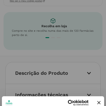
Não sei o meu código postal
Recolha em loja
Compre no site e recolha numa das mais de 120 Farmácias
perto de si.
Descrição do Produto
Informações técnicas