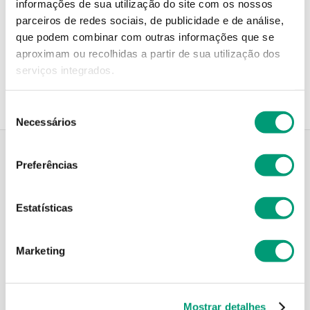
informações de sua utilização do site com os nossos
parceiros de redes sociais, de publicidade e de análise,
que podem combinar com outras informações que se
Recolha em loja
aproximam ou recolhidas a partir de sua utilização dos
Compre no site e recolha numa das mais de 120 Farmácias
perto de si.
serviços integrados.
Seleção
Necessários
de
consentimento
Preferências
Descrição do Produto
Estatísticas
Modo de utilização
Marketing
Contra-indicações
Mostrar detalhes