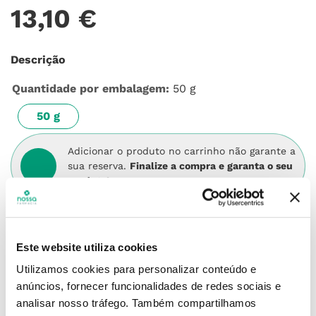
13
,
10
€
Descrição
Quantidade por embalagem
:
50 g
50 g
Adicionar o produto no carrinho não garante a
sua reserva.
Finalize a compra e garanta o seu
produto!
Simule o prazo e custo de entrega
Este website utiliza cookies
Utilizamos cookies para personalizar conteúdo e
anúncios, fornecer funcionalidades de redes sociais e
analisar nosso tráfego.
Também compartilhamos
Não sei o meu código postal