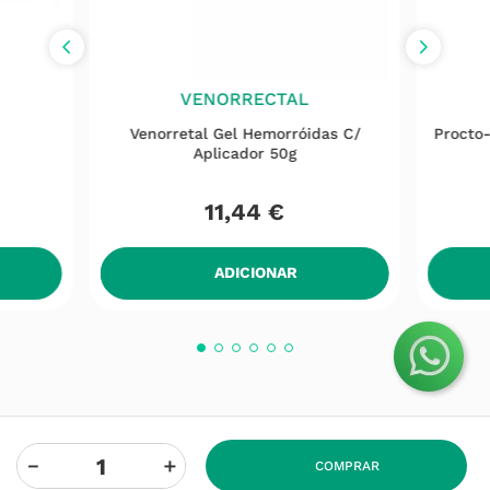
VENORRECTAL
Venorretal Gel Hemorróidas C/
Procto
Aplicador 50g
11
,
44
€
ADICIONAR
－
＋
COMPRAR