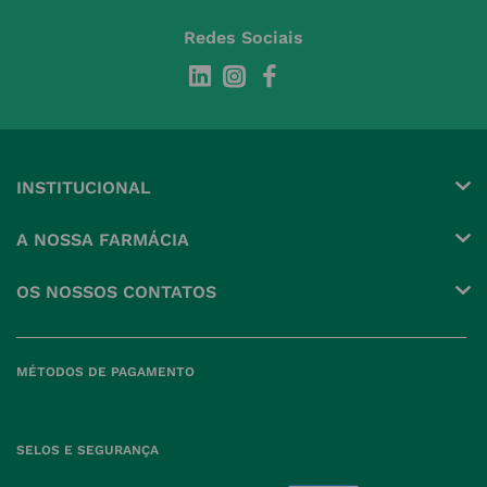
Redes Sociais
INSTITUCIONAL
Conta
A NOSSA FARMÁCIA
Pedidos
Grupo
OS NOSSOS CONTATOS
Produtos Favoritos
Perguntas Frequentes
(+351) 215 885 944 Chamada 
para rede fixa nacional
Termos e Condições
MÉTODOS DE PAGAMENTO
geral@nossafarmacia.pt
Política de Privacidade
Farmácias perto de si
Política de Cookies
SELOS E SEGURANÇA
Política de Devoluções