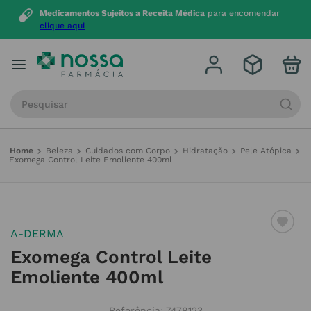
Medicamentos Sujeitos a Receita Médica
para encomendar
clique aqui
Procure por produto, marca ou categoria
Beleza
Cuidados com Corpo
Hidratação
Pele Atópica
Exomega Control Leite Emoliente 400ml
A-DERMA
Exomega Control Leite
Emoliente 400ml
Referência
:
7478123