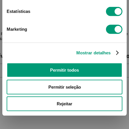
Estatísticas
URIAGE
Marketing
 P Sens
Uriage Xemose C8+ Óleo Lavante
Uriage
 400ml
Prurido 500ml
Mostrar detalhes
ível
Produto Indisponível
Pro
NOTIFICAR-ME
Permitir todos
Permitir seleção
Rejeitar