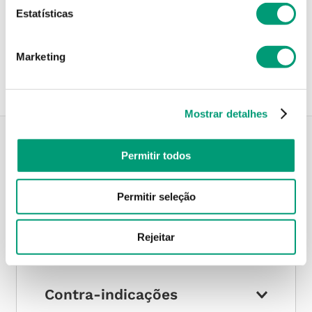
Estatísticas
Recolha em loja
Compre no site e recolha numa das mais de 120 Farmácias
perto de si.
Marketing
Mostrar detalhes
Permitir todos
Descrição do Produto
Permitir seleção
Modo de utilização
Rejeitar
Contra-indicações