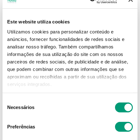
19
,
15
€
Este website utiliza cookies
Utilizamos cookies para personalizar conteúdo e
Descrição
anúncios, fornecer funcionalidades de redes sociais e
analisar nosso tráfego.
Também compartilhamos
Adicionar o produto no carrinho não garante a
informações de sua utilização do site com os nossos
sua reserva.
Finalize a compra e garanta o seu
parceiros de redes sociais, de publicidade e de análise,
produto!
que podem combinar com outras informações que se
aproximam ou recolhidas a partir de sua utilização dos
serviços integrados.
Simule o prazo e custo de entrega
Seleção
Necessários
de
consentimento
Não sei o meu código postal
Preferências