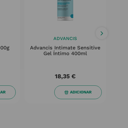
ADVANCIS
100g
Advancis Intimate Sensitive
Ure
Gel Íntimo 400ml
18,35
€
NAR
ADICIONAR