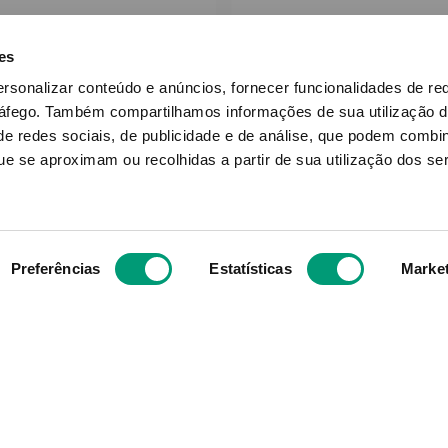
RESOURCE
ESPESSANTE CLARO
urce Espessante Clear
Espessante Claro N
es
ó Espessante 250g
Sabor Frutos Verme
ersonalizar conteúdo e anúncios, fornecer funcionalidades de re
400g
ráfego.
Também compartilhamos informações de sua utilização d
e redes sociais, de publicidade e de análise, que podem combi
duto Indisponível
Produto Indispon
e se aproximam ou recolhidas a partir de sua utilização dos se
NOTIFICAR-ME
NOTIFICAR-ME
Preferências
Estatísticas
Marke
Subscreva para receber ofe
aior grupo de farmácias
exclusivas
e com cerca de mais de
s mesmos valores, ideais