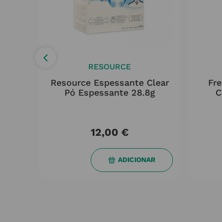
RESOURCE
 Oral
Resource Espessante Clear
Fre
Pó Espessante 28.8g
C
12,00
€
AR
ADICIONAR