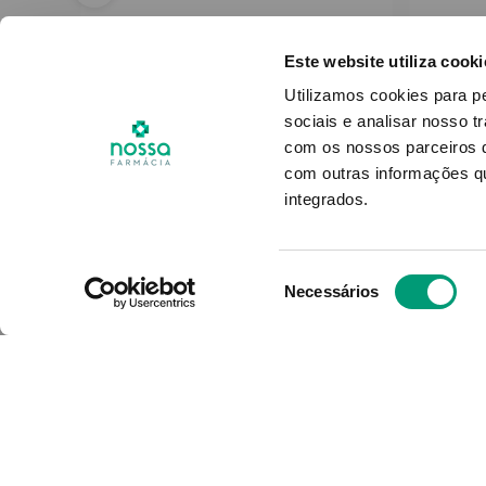
NUTILIS
Ph7
Nutilis Fruit Puré Maçã
Reso
Este website utiliza cooki
00ml
3x150g
P
Utilizamos cookies para p
sociais e analisar nosso t
com os nossos parceiros d
9
,
95
€
Pro
com outras informações qu
integrados.
ADICIONAR
Seleção
Necessários
de
consentimento
O Grupo Nossa Farmácia é o m
em Portugal, conta atualment
400 farmácias que partilham o