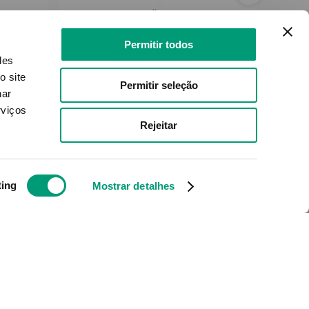
 NM
FÖLD
m Pó
Fold Vital Canhamo 200gr
Ca
Permitir todos
lhos
des
o site
Permitir seleção
nar
ível
Produto Indisponível
rviços
Rejeitar
NOTIFICAR-ME
ting
Mostrar detalhes
rtas e novidades
Redes Sociais