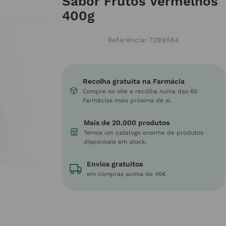
Sabor Frutos Vermelhos
400g
Referência
:
7399584
Recolha gratuita na Farmácia
Compre no site e recolha numa das 60
Farmácias mais próxima de si.
Mais de 20.000 produtos
Temos um catalogo enorme de produtos
disponíveis em stock.
Envios gratuitos
em compras acima de 45€