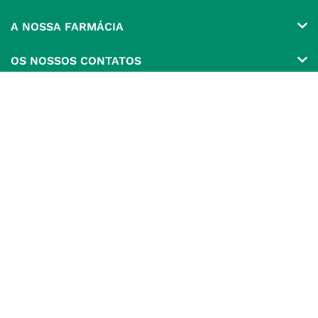
Conta
A NOSSA FARMÁCIA
Pedidos
Grupo
OS NOSSOS CONTATOS
Produtos Favoritos
Perguntas Frequentes
(+351) 215 885 944 Chamada 
para rede fixa nacional
Termos e Condições
MÉTODOS DE PAGAMENTO
geral@nossafarmacia.pt
Política de Privacidade
Farmácias perto de si
Política de Cookies
SELOS E SEGURANÇA
Política de Devoluções