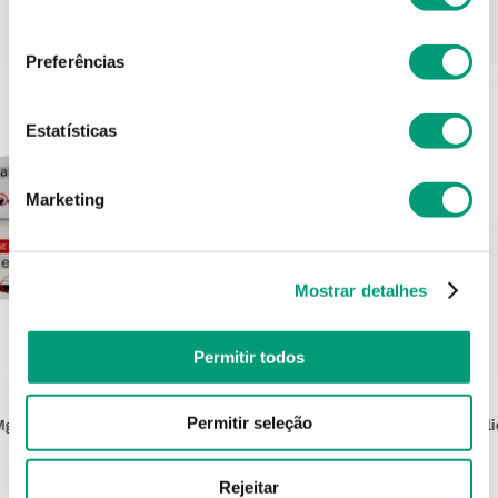
consentimento
PODERÁ TAMBÉM GOSTAR
Preferências
Estatísticas
Marketing
Mostrar detalhes
Permitir todos
ACTIXICAM
Permitir seleção
Mg/g
Actixicam Creme Queratoses
Caudali
Actínicas 30ml
Rejeitar