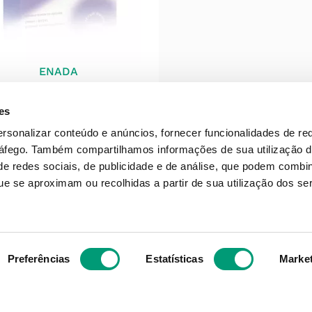
ENADA
da Good Morning Comp
30
es
36
,
40
€
ersonalizar conteúdo e anúncios, fornecer funcionalidades de re
ráfego.
Também compartilhamos informações de sua utilização d
e redes sociais, de publicidade e de análise, que podem combi
ADICIONAR
e se aproximam ou recolhidas a partir de sua utilização dos se
Preferências
Estatísticas
Marke