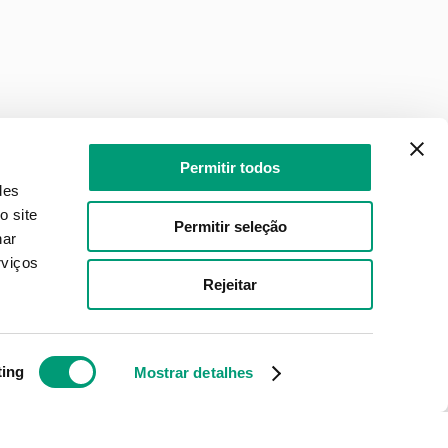
Permitir todos
des
o site
Permitir seleção
nar
rviços
Rejeitar
ting
Mostrar detalhes