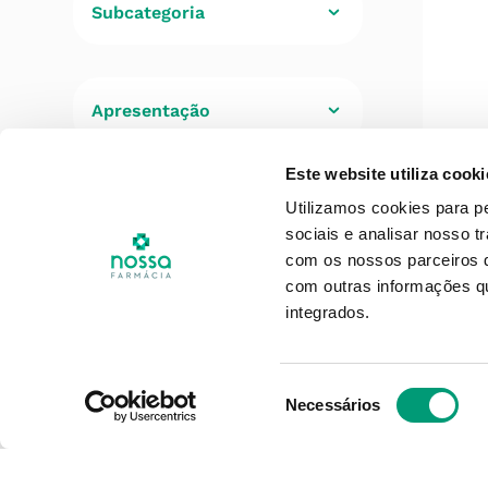
Subcategoria
Multivitaminicos
(
1
)
Outros
(
1
)
Ena
Este website utiliza cooki
Receita Médica
Utilizamos cookies para p
sociais e analisar nosso t
Não
(
1
)
com os nossos parceiros d
com outras informações qu
Faixa de Preço
integrados.
36,00 €
40,00 €
Seleção
Necessários
de
consentimento