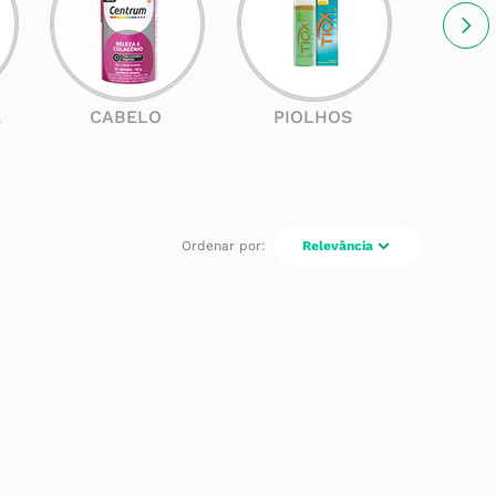
E
CABELO
PIOLHOS
SOL
Relevância