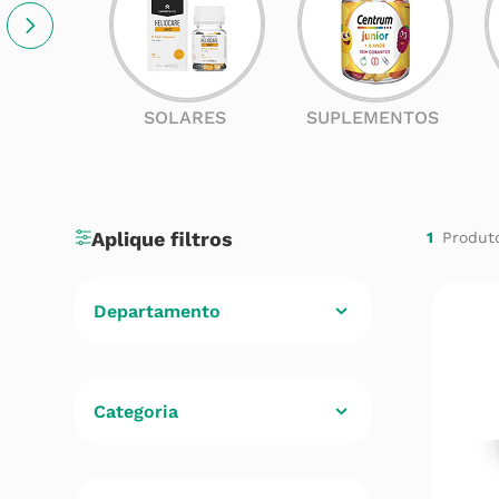
SOLARES
SUPLEMENTOS
1
Departamento
Cuidados de Saúde
(
1
)
Categoria
Minerais e Vitaminas
(
1
)