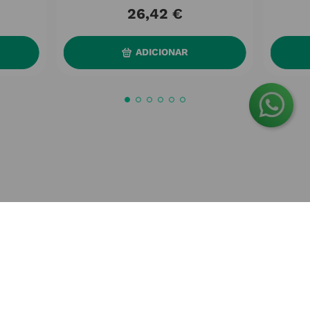
26
,
42
€
ADICIONAR
O Grupo Nossa Farmácia é o maior grupo de farmácias em
Portugal, conta atualmente com cerca de mais de 350