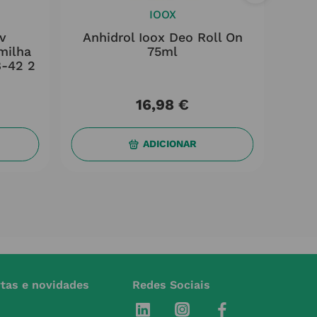
IOOX
iv
Anhidrol Ioox Deo Roll On
M
milha
75ml
Sen
8-42 2
16
,
98
€
ADICIONAR
rtas e novidades
Redes Sociais