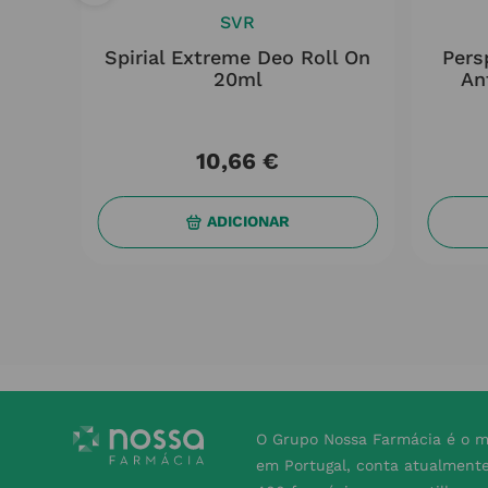
SVR
e
Spirial Extreme Deo Roll On
Pers
har S
20ml
An
10
,
66
€
ADICIONAR
O Grupo Nossa Farmácia é o m
em Portugal, conta atualment