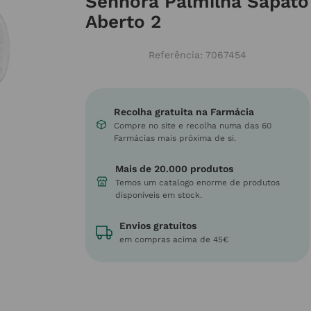
Senhora Palmilha Sapato
Aberto 2
Referência
:
7067454
Recolha gratuita na Farmácia
Compre no site e recolha numa das 60
Farmácias mais próxima de si.
Mais de 20.000 produtos
Temos um catalogo enorme de produtos
disponíveis em stock.
Envios gratuitos
em compras acima de 45€