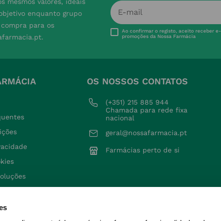
s mesmos valores, ideais
 objetivo enquanto grupo
e compra para os
Ao confirmar o registo, aceito receber e
afarmacia.pt.
promoções da Nossa Farmácia
ARMÁCIA
OS NOSSOS CONTATOS
(+351) 215 885 944 
Chamada para rede fixa 
quentes
nacional
ições
geral@nossafarmacia.pt
ivacidade
Farmácias perto de si
okies
voluções
es