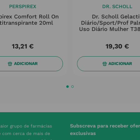
PERSPIREX
DR. SCHOLL
pirex Comfort Roll On
Dr. Scholl Gelact
titranspirante 20ml
Diário/sport/prof Pal
Uso Diário Mulher T3
13
,
21
€
19
,
30
€
ADICIONAR
ADICIONAR
Subscreva para receber ofe
aior grupo de farmácias
exclusivas
e com cerca de mais de