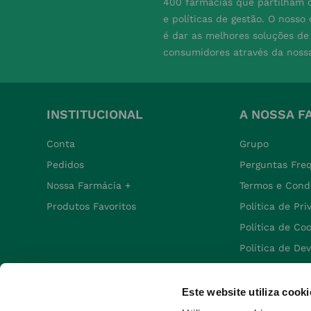
400 farmácias que partilham o
e políticas de gestão. O nosso
é dar as melhores soluções d
consumidores através da noss
INSTITUCIONAL
A NOSSA F
Conta
Grupo
Pedidos
Perguntas Fre
Nossa Farmácia +
Termos e Cond
Produtos Favoritos
Política de Pr
Política de Co
Política de De
Este website utiliza cooki