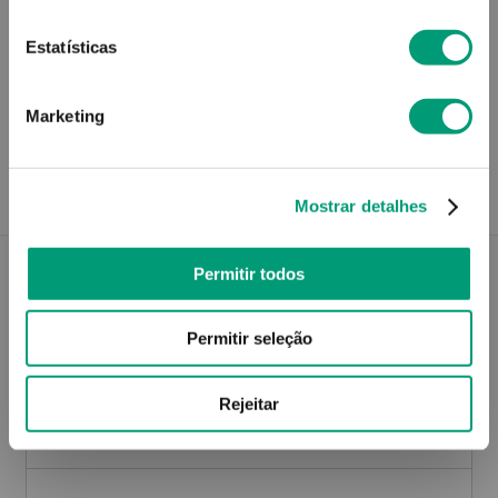
Estatísticas
Recolha em loja
Marketing
Compre no site e recolha numa das mais de 120 Farmácias
perto de si.
Mostrar detalhes
Permitir todos
Descrição do Produto
Permitir seleção
Rejeitar
Modo de utilização