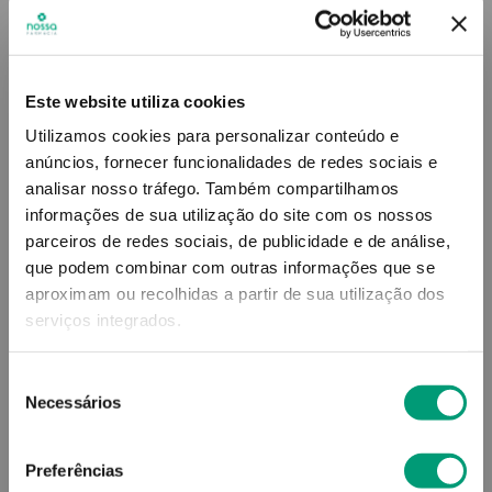
3
,
12
€
Descrição
Este website utiliza cookies
Utilizamos cookies para personalizar conteúdo e
Quantidade por embalagem
:
20
anúncios, fornecer funcionalidades de redes sociais e
20
analisar nosso tráfego.
Também compartilhamos
informações de sua utilização do site com os nossos
Adicionar o produto no carrinho não garante a
parceiros de redes sociais, de publicidade e de análise,
sua reserva.
Finalize a compra e garanta o seu
que podem combinar com outras informações que se
produto!
aproximam ou recolhidas a partir de sua utilização dos
serviços integrados.
Simule o prazo e custo de entrega
Seleção
Necessários
de
consentimento
Preferências
Não sei o meu código postal