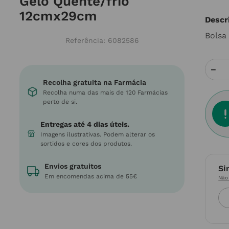
Gelo Quente/frio
12cmx29cm
Descr
Bolsa 
Referência
:
6082586
－
Recolha gratuita na Farmácia
Recolha numa das mais de 120 Farmácias
perto de si.
Entregas até 4 dias úteis.
Imagens ilustrativas. Podem alterar os
sortidos e cores dos produtos.
Envios gratuitos
Si
Em encomendas acima de 55€
Não 