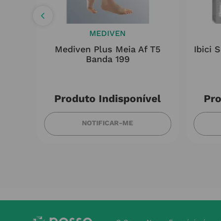
E
MEDIVEN
Sonda
Mediven Plus Meia Af T5
Ibici 
 - NC-
Banda 199
m
Produto Indisponível
Pro
NOTIFICAR-ME