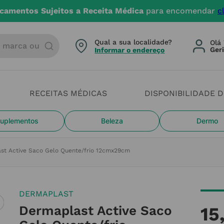
camentos Sujeitos a Receita Médica
para encomendar
c
arca ou categoria
Qual a sua localidade?
Olá 
Informar o endereço
RECEITAS MÉDICAS
DISPONIBILIDADE 
uplementos
Beleza
Dermo
st Active Saco Gelo Quente/frio 12cmx29cm
DERMAPLAST
Dermaplast Active Saco
15