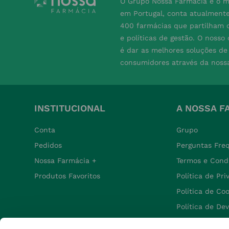
O Grupo Nossa Farmácia é o m
em Portugal, conta atualment
400 farmácias que partilham o
e políticas de gestão. O nosso
é dar as melhores soluções d
consumidores através da noss
INSTITUCIONAL
A NOSSA F
Conta
Grupo
Pedidos
Perguntas Fre
Nossa Farmácia +
Termos e Cond
Produtos Favoritos
Política de Pr
Política de Co
Política de De