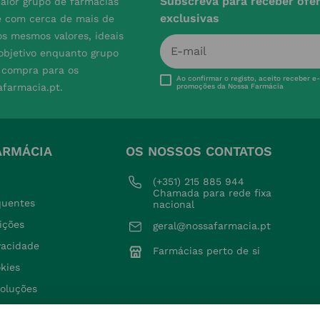
Subscreva para receber ofe
aior grupo de farmácias
exclusivas
e com cerca de mais de
s mesmos valores, ideais
 objetivo enquanto grupo
e compra para os
Ao confirmar o registo, aceito receber e
afarmacia.pt.
promoções da Nossa Farmácia
ARMÁCIA
OS NOSSOS CONTATOS
(+351) 215 885 944 
Chamada para rede fixa 
quentes
nacional
ições
geral@nossafarmacia.pt
ivacidade
Farmácias perto de si
okies
voluções