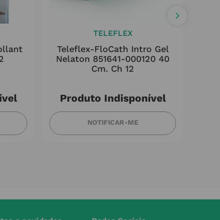
TELEFLEX
ollant
Teleflex-FloCath Intro Gel
Col
2
Nelaton 851641-000120 40
Ref
Cm. Ch 12
ível
Produto Indisponível
NOTIFICAR-ME