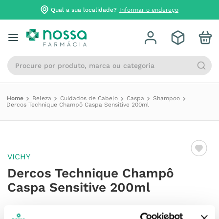
Qual a sua localidade?
Informar o endereço
Procure por produto, marca ou categoria
Beleza
Cuidados de Cabelo
Caspa
Shampoo
Dercos Technique Champô Caspa Sensitive 200ml
VICHY
Dercos Technique Champô
Caspa Sensitive 200ml
Referência
:
6887752