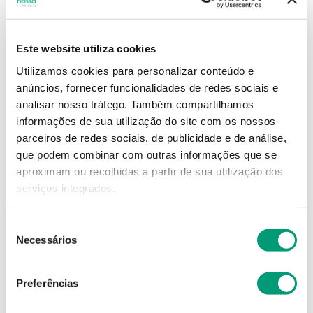
15
,
32
€
Este website utiliza cookies
Utilizamos cookies para personalizar conteúdo e
Descrição
anúncios, fornecer funcionalidades de redes sociais e
analisar nosso tráfego.
Também compartilhamos
Adicionar o produto no carrinho não garante a
informações de sua utilização do site com os nossos
sua reserva.
Finalize a compra e garanta o seu
parceiros de redes sociais, de publicidade e de análise,
produto!
que podem combinar com outras informações que se
aproximam ou recolhidas a partir de sua utilização dos
serviços integrados.
Simule o prazo e custo de entrega
Seleção
Necessários
de
consentimento
Não sei o meu código postal
Preferências