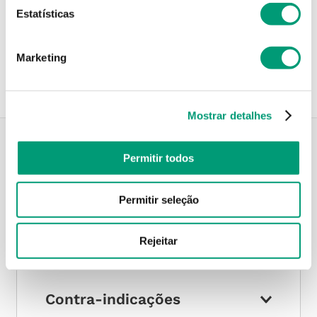
Estatísticas
Recolha em loja
Compre no site e recolha numa das mais de 120 Farmácias
perto de si.
Marketing
Mostrar detalhes
Permitir todos
Descrição do Produto
Permitir seleção
Modo de utilização
Rejeitar
Contra-indicações