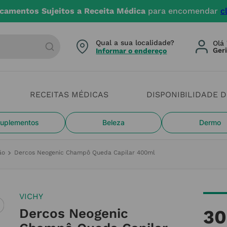
camentos Sujeitos a Receita Médica
para encomendar
c
arca ou categoria
Qual a sua localidade?
Olá 
Informar o endereço
RECEITAS MÉDICAS
DISPONIBILIDADE 
uplementos
Beleza
Dermo
ão
Dercos Neogenic Champô Queda Capilar 400ml
VICHY
Dercos Neogenic
30