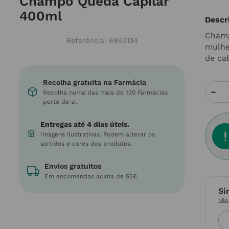
Champô Queda Capilar
400ml
Descr
Champ
Referência
:
6943134
mulhe
de ca
Recolha gratuita na Farmácia
－
Recolha numa das mais de 120 Farmácias
perto de si.
Entregas até 4 dias úteis.
Imagens ilustrativas. Podem alterar os
sortidos e cores dos produtos.
Envios gratuitos
Em encomendas acima de 55€
Si
Não 