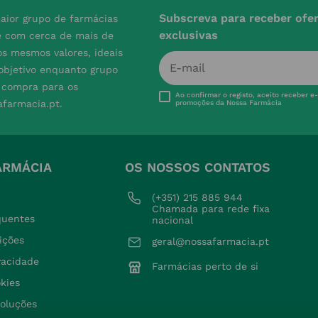
Subscreva para receber ofe
aior grupo de farmácias
exclusivas
e com cerca de mais de
s mesmos valores, ideais
 objetivo enquanto grupo
e compra para os
Ao confirmar o registo, aceito receber e
afarmacia.pt.
promoções da Nossa Farmácia
ARMÁCIA
OS NOSSOS CONTATOS
(+351) 215 885 944 
Chamada para rede fixa 
quentes
nacional
ições
geral@nossafarmacia.pt
ivacidade
Farmácias perto de si
okies
voluções