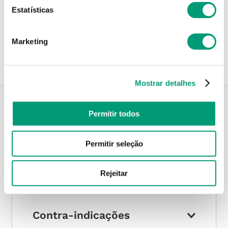
Estatísticas
Recolha em loja
Compre no site e recolha numa das mais de 120 Farmácias
perto de si.
Marketing
Mostrar detalhes
Permitir todos
Descrição do Produto
Permitir seleção
Modo de utilização
Rejeitar
Contra-indicações