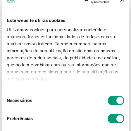
67
,
67
€
Este website utiliza cookies
Utilizamos cookies para personalizar conteúdo e
Descrição
anúncios, fornecer funcionalidades de redes sociais e
analisar nosso tráfego.
Também compartilhamos
Adicionar o produto no carrinho não garante a
informações de sua utilização do site com os nossos
sua reserva.
Finalize a compra e garanta o seu
parceiros de redes sociais, de publicidade e de análise,
produto!
que podem combinar com outras informações que se
aproximam ou recolhidas a partir de sua utilização dos
serviços integrados.
Simule o prazo e custo de entrega
Seleção
Necessários
de
consentimento
Não sei o meu código postal
Preferências