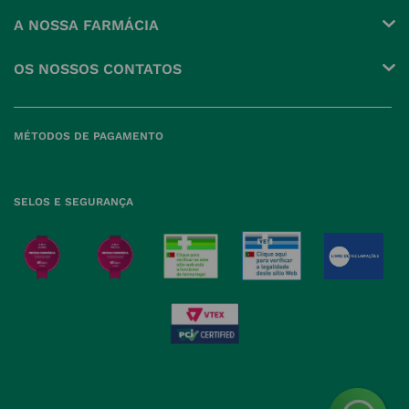
Conta
A NOSSA FARMÁCIA
Pedidos
Grupo
OS NOSSOS CONTATOS
Produtos Favoritos
Perguntas Frequentes
(+351) 215 885 944 Chamada 
para rede fixa nacional
Termos e Condições
MÉTODOS DE PAGAMENTO
geral@nossafarmacia.pt
Política de Privacidade
Farmácias perto de si
Política de Cookies
SELOS E SEGURANÇA
Política de Devoluções