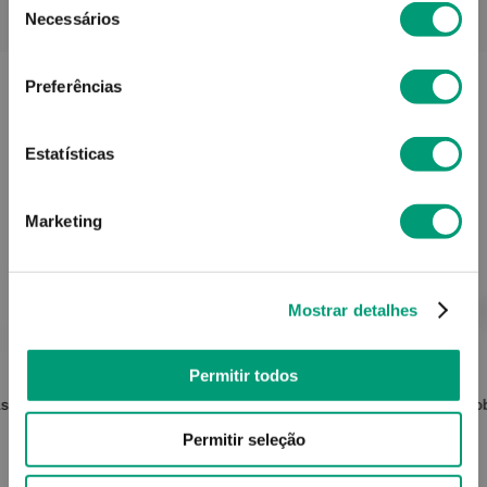
PODERÁ TAMBÉM GOSTAR
Necessários
de
consentimento
Preferências
Estatísticas
Marketing
Mostrar detalhes
OLEOBAN
Permitir todos
assagem
Oleoban Bebé Óleo Banho Bebé
Oleo
500ml
Permitir seleção
14
,
26
€