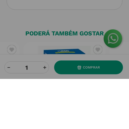
PODERÁ TAMBÉM GOSTAR
－
＋
COMPRAR
URGO