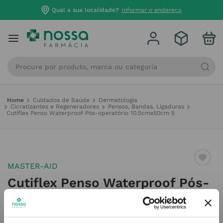
Qual a sua localidade?
Informar o endereço
Procure por produto, marca ou categoria
Cuidados de Saúde
Dermatologia
Cicratizantes e Regeneradores
Pensos, Bandas, Ligaduras
Cutiflex Penso Waterproof Pós-operatório 10.5cmx50cm 5
MASTER-AID
Cutiflex Penso Waterproof Pós-
operatório 10.5cmx50cm 5
Referência
:
6401679