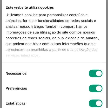
Este website utiliza cookies
12
,
73
€
Utilizamos cookies para personalizar conteúdo e
anúncios, fornecer funcionalidades de redes sociais e
analisar nosso tráfego.
Também compartilhamos
Descrição
informações de sua utilização do site com os nossos
parceiros de redes sociais, de publicidade e de análise,
que podem combinar com outras informações que se
Adicionar o produto no carrinho não garante a
sua reserva.
Finalize a compra e garanta o seu
aproximam ou recolhidas a partir de sua utilização dos
produto!
serviços integrados.
Seleção
Simule o prazo e custo de entrega
Necessários
de
consentimento
Preferências
Não sei o meu código postal
Estatísticas