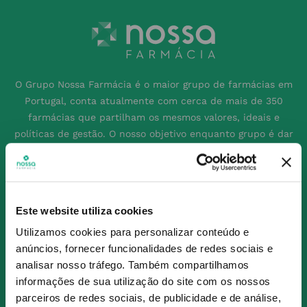
O Grupo Nossa Farmácia é o maior grupo de farmácias em
Portugal, conta atualmente com cerca de mais de 350
farmácias que partilham os mesmos valores, ideais e
políticas de gestão. O nosso objetivo enquanto grupo é dar
as melhores soluções de compra para os consumidores
através da nossafarmacia.pt.
Este website utiliza cookies
Subscreva para receber ofertas e novidades
Utilizamos cookies para personalizar conteúdo e
exclusivas
anúncios, fornecer funcionalidades de redes sociais e
Subscrever
analisar nosso tráfego.
Também compartilhamos
informações de sua utilização do site com os nossos
Ao confirmar o registo, aceito receber e-mails com notícias e promoções da
Nossa Farmácia
parceiros de redes sociais, de publicidade e de análise,