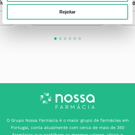
ível
Produto Indisponível
Pro
Rejeitar
NOTIFICAR-ME
O Grupo Nossa Farmácia é o maior grupo de farmácias em
Portugal, conta atualmente com cerca de mais de 350
farmácias que partilham os mesmos valores, ideais e