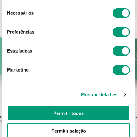
PODERÁ TAMBÉM GOSTAR
Seleção
Necessários
de
consentimento
Preferências
Estatísticas
Marketing
Mostrar detalhes
DOSIVENT
Permitir todos
hamber
Dosivent / DOS03 / M429967 NA
Optimha
1 N.d.
Permitir seleção