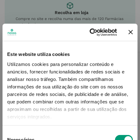
Recolha em loja
Compre no site e recolha numa das mais de 120 Farmácias
perto de si.
Este website utiliza cookies
Utilizamos cookies para personalizar conteúdo e
anúncios, fornecer funcionalidades de redes sociais e
Descrição do Produto
analisar nosso tráfego.
Também compartilhamos
informações de sua utilização do site com os nossos
parceiros de redes sociais, de publicidade e de análise,
que podem combinar com outras informações que se
Informações técnicas
aproximam ou recolhidas a partir de sua utilização dos
serviços integrados.
Seleção
Necessários