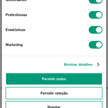
de
PODERÁ TAMBÉM GOSTAR
consentimento
Preferências
Estatísticas
Marketing
Mostrar detalhes
Permitir todos
FUTURO
 L
Futuro Sport Suporte Joelho L
Cont
Permitir seleção
41
,
20
€
Rejeitar