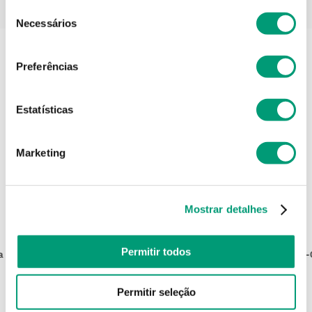
PODERÁ TAMBÉM GOSTAR
Seleção
Necessários
de
consentimento
Preferências
Estatísticas
Marketing
Mostrar detalhes
BRITOS
Permitir todos
 1l
Seringa Britos Seringa Rr 10ml
Accu-
0
,
49
€
Permitir seleção