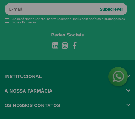
Subscrever
Ao confirmar o registo, aceito receber e-mails com notícias e promoções da
Nossa Farmácia
Redes Sociais
INSTITUCIONAL
Conta
A NOSSA FARMÁCIA
Pedidos
Grupo
OS NOSSOS CONTATOS
Produtos Favoritos
Perguntas Frequentes
(+351) 215 885 944 Chamada 
para rede fixa nacional
Termos e Condições
MÉTODOS DE PAGAMENTO
geral@nossafarmacia.pt
Política de Privacidade