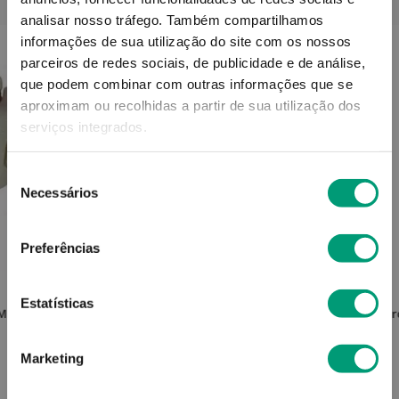
analisar nosso tráfego.
Também compartilhamos
informações de sua utilização do site com os nossos
parceiros de redes sociais, de publicidade e de análise,
que podem combinar com outras informações que se
aproximam ou recolhidas a partir de sua utilização dos
serviços integrados.
Seleção
Necessários
de
consentimento
Preferências
EPITACT
Estatísticas
 M C5
Epitact Sport Ortótese Hallux Valgus
Futur
S
Marketing
25
,
60
€