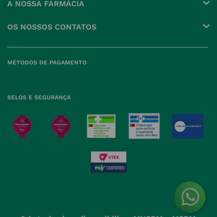
A NOSSA FARMÁCIA
Pedidos
Grupo
OS NOSSOS CONTATOS
Produtos Favoritos
Perguntas Frequentes
(+351) 215 885 944 Chamada 
para rede fixa nacional
Termos e Condições
MÉTODOS DE PAGAMENTO
geral@nossafarmacia.pt
Política de Privacidade
Farmácias perto de si
Política de Cookies
SELOS E SEGURANÇA
Política de Devoluções