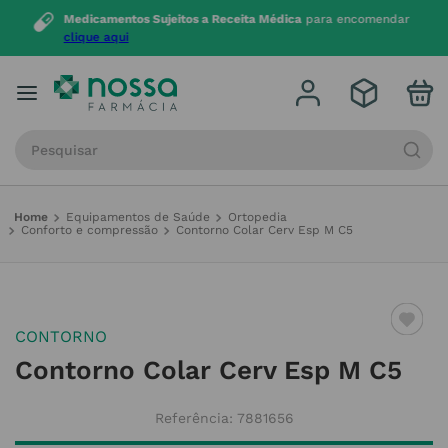
Medicamentos Sujeitos a Receita Médica
para encomendar
clique aqui
Procure por produto, marca ou categoria
Equipamentos de Saúde
Ortopedia
Conforto e compressão
Contorno Colar Cerv Esp M C5
CONTORNO
Contorno Colar Cerv Esp M C5
Referência
:
7881656