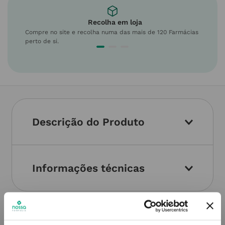
Recolha em loja
Compre no site e recolha numa das mais de 120 Farmácias
perto de si.
Descrição do Produto
Informações técnicas