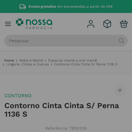
Envios gratuitos
em encomendas a partir de 55€
Procure por produto, marca ou categoria
Bebé e Mamã
Especial mamã e pré mamã
Lingerie, Cintas e Cuecas
Contorno Cinta Cinta S/ Perna 1136 S
CONTORNO
Contorno Cinta Cinta S/ Perna
1136 S
Referência
:
7800326