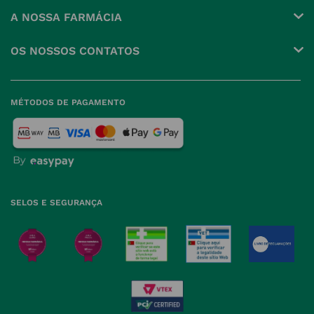
Conta
A NOSSA FARMÁCIA
Pedidos
Grupo
OS NOSSOS CONTATOS
Produtos Favoritos
Perguntas Frequentes
(+351) 215 885 944 Chamada 
para rede fixa nacional
Termos e Condições
MÉTODOS DE PAGAMENTO
geral@nossafarmacia.pt
Política de Privacidade
Farmácias perto de si
Política de Cookies
Política de Devoluções
SELOS E SEGURANÇA