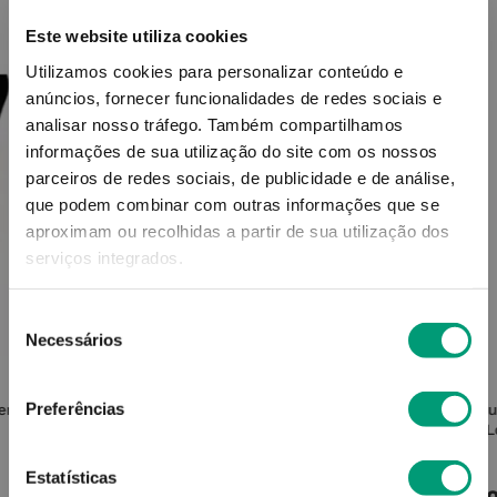
PODERÁ TAMBÉM GOSTAR
Este website utiliza cookies
Utilizamos cookies para personalizar conteúdo e
anúncios, fornecer funcionalidades de redes sociais e
analisar nosso tráfego.
Também compartilhamos
informações de sua utilização do site com os nossos
parceiros de redes sociais, de publicidade e de análise,
que podem combinar com outras informações que se
aproximam ou recolhidas a partir de sua utilização dos
serviços integrados.
Seleção
Necessários
de
consentimento
CHICCO
Preferências
tenção
Chicco Roupa Mamã Cueca Monouso
Medi L
Pós Parto Tg 3
L
Estatísticas
Produto Indisponível
Pro