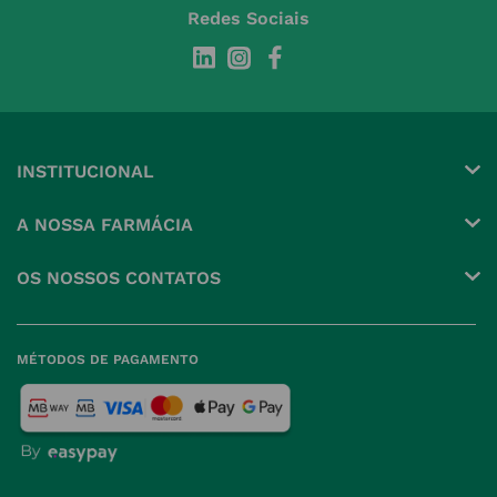
Redes Sociais
INSTITUCIONAL
Conta
A NOSSA FARMÁCIA
Pedidos
Grupo
OS NOSSOS CONTATOS
Produtos Favoritos
Perguntas Frequentes
(+351) 215 885 944 Chamada 
para rede fixa nacional
Termos e Condições
MÉTODOS DE PAGAMENTO
geral@nossafarmacia.pt
Política de Privacidade
Farmácias perto de si
Política de Cookies
Política de Devoluções