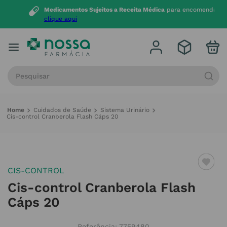
Medicamentos Sujeitos a Receita Médica
para encomendar
clique aqui
Procure por produto, marca ou categoria
Cuidados de Saúde
Sistema Urinário
Cis-control Cranberola Flash Cáps 20
CIS-CONTROL
Cis-control Cranberola Flash
Cáps 20
Referência
:
7759480