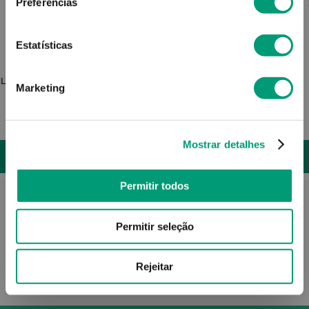
Preferências
Estatísticas
FITOS
 Leão 42
Fitos Plantas Chá Barbas Milho 30g
Marketing
2
,
92
€
Mostrar detalhes
ADICIONAR
Permitir todos
Permitir seleção
Rejeitar