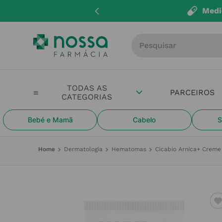
Medi
Procure por produto, m
PARCEIROS
Bebé e Mamã
Cabelo
S
Dermatologia
Hematomas
Cicabio Arnica+ Crem