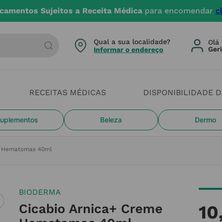
camentos Sujeitos a Receita Médica
para encomendar
c
arca ou categoria
Qual a sua localidade?
Olá 
Informar o endereço
RECEITAS MÉDICAS
DISPONIBILIDADE 
uplementos
Beleza
Dermo
e Hematomas 40ml
BIODERMA
Cicabio Arnica+ Creme
10