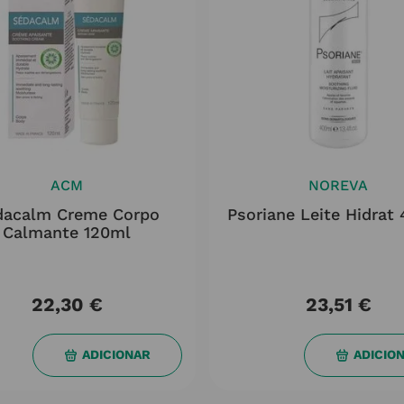
ACM
NOREVA
dacalm Creme Corpo
Psoriane Leite Hidrat
Calmante 120ml
22,30
€
23,51
€
ADICIONAR
ADICIO