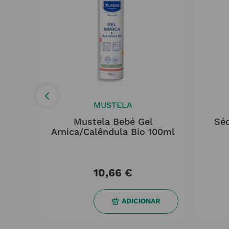
MUSTELA
Anti-
Mustela Bebé Gel
Sé
Arnica/calêndula Bio 100ml
10,66
€
AR
ADICIONAR