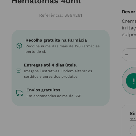
Hematomas 40ml
Descr
Referência
:
6894261
Creme
irrit
golpe
Recolha gratuita na Farmácia
Recolha numa das mais de 120 Farmácias
perto de si.
－
Entregas até 4 dias úteis.
Imagens ilustrativas. Podem alterar os
sortidos e cores dos produtos.
Envios gratuitos
Em encomendas acima de 55€
Si
Não 