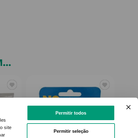
..
Permitir todos
des
o site
Permitir seleção
nar