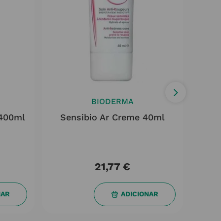
BIODERMA
 400ml
Sensibio Ar Creme 40ml
Cica
21,77
€
NAR
ADICIONAR