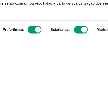
e se aproximam ou recolhidas a partir de sua utilização dos se
NOTON
VASOTONAL
Preferências
Estatísticas
Marke
on Aqua Tampão Auric
Vasotonal Creme 2
Cera 10
6,30
€
17,73
€
ADICIONAR
ADICIO