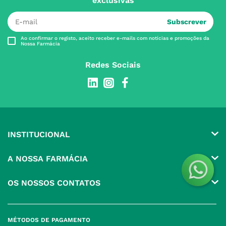
exclusivas
Subscrever
Ao confirmar o registo, aceito receber e-mails com notícias e promoções da
Nossa Farmácia
Redes Sociais
INSTITUCIONAL
Conta
A NOSSA FARMÁCIA
Pedidos
Grupo
OS NOSSOS CONTATOS
Produtos Favoritos
Perguntas Frequentes
(+351) 215 885 944 Chamada 
para rede fixa nacional
Termos e Condições
MÉTODOS DE PAGAMENTO
geral@nossafarmacia.pt