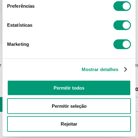
Preferências
Estatísticas
Marketing
CONTORNO
r 320 M
Contorno Cinta Cinta S/ Perna 1136 S
Conto
Mostrar detalhes
32
,
20
€
Pro
Permitir todos
ADICIONAR
Permitir seleção
Rejeitar