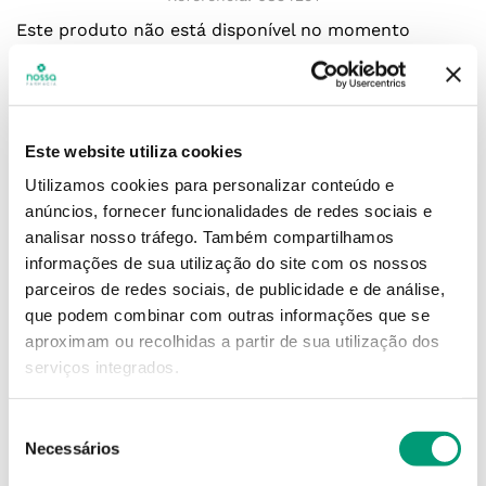
Este produto não está disponível no momento
Quero saber quando estiver disponível
Este website utiliza cookies
Utilizamos cookies para personalizar conteúdo e
anúncios, fornecer funcionalidades de redes sociais e
ENVIAR
analisar nosso tráfego.
Também compartilhamos
informações de sua utilização do site com os nossos
parceiros de redes sociais, de publicidade e de análise,
que podem combinar com outras informações que se
Simule o prazo e custo de entrega
aproximam ou recolhidas a partir de sua utilização dos
serviços integrados.
Seleção
Não sei o meu código postal
Necessários
de
consentimento