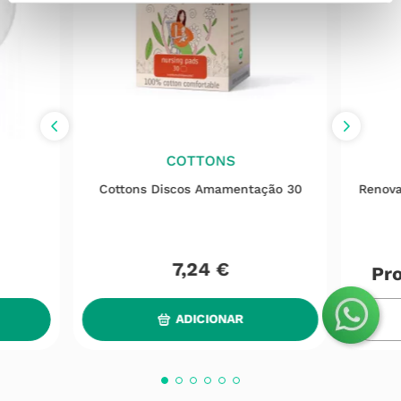
COTTONS
Cottons Discos Amamentação 30
Renova
7
,
24
€
Pro
ADICIONAR