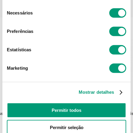
Seleção
PODERÁ TAMBÉM GOSTAR
Necessários
de
consentimento
Preferências
Estatísticas
Marketing
Mostrar detalhes
MUSSVITAL
Permitir todos
assagem
Mussvital Dermactive Loção Corporal
Vi
P Sens 1000ml
Permitir seleção