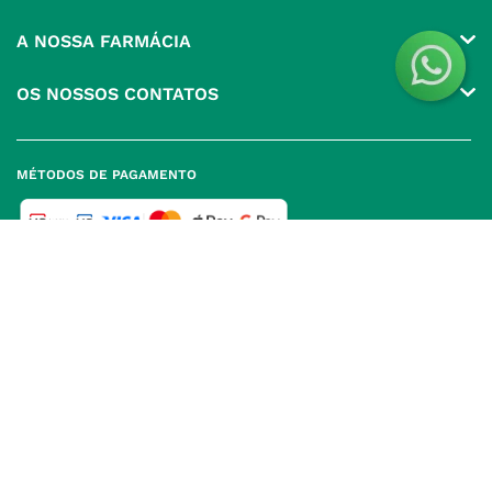
Conta
A NOSSA FARMÁCIA
Pedidos
Grupo
OS NOSSOS CONTATOS
Produtos Favoritos
Perguntas Frequentes
(+351) 215 885 944 Chamada 
para rede fixa nacional
Termos e Condições
MÉTODOS DE PAGAMENTO
geral@nossafarmacia.pt
Política de Privacidade
Farmácias perto de si
Política de Cookies
Política de Devoluções
SELOS E SEGURANÇA