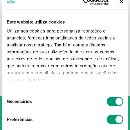
Este website utiliza cookies
CERA DI CUPRA
Utilizamos cookies para personalizar conteúdo e
Cera Di Cupra Creme
anúncios, fornecer funcionalidades de redes sociais e
Mãos 75ml
analisar nosso tráfego.
Também compartilhamos
informações de sua utilização do site com os nossos
6
,
78
€
parceiros de redes sociais, de publicidade e de análise,
que podem combinar com outras informações que se
ADICIONAR
aproximam ou recolhidas a partir de sua utilização dos
serviços integrados.
Seleção
Necessários
de
consentimento
Preferências