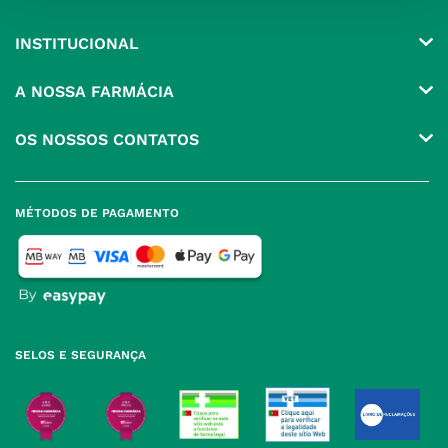
INSTITUCIONAL
Conta
A NOSSA FARMÁCIA
Pedidos
Grupo
OS NOSSOS CONTATOS
Produtos Favoritos
Perguntas Frequentes
(+351) 215 885 944 Chamada 
para rede fixa nacional
Termos e Condições
MÉTODOS DE PAGAMENTO
geral@nossafarmacia.pt
Política de Privacidade
Farmácias perto de si
Política de Cookies
Política de Devoluções
SELOS E SEGURANÇA