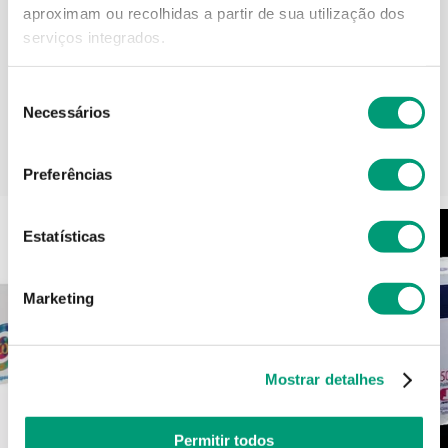
aproximam ou recolhidas a partir de sua utilização dos
Informações técnicas
serviços integrados.
Seleção
Necessários
de
consentimento
PODERÁ TAMBÉM GOSTAR
Preferências
Estatísticas
Marketing
Mostrar detalhes
Permitir todos