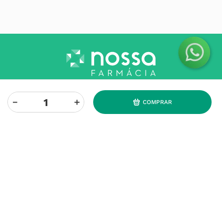
O Grupo Nossa Farmácia é o maior grupo de farmácias em
－
＋
COMPRAR
Portugal, conta atualmente com cerca de mais de 350
farmácias que partilham os mesmos valores, ideais e
políticas de gestão. O nosso objetivo enquanto grupo é dar
as melhores soluções de compra para os consumidores
através da nossafarmacia.pt.
Subscreva para receber ofertas e novidades
exclusivas