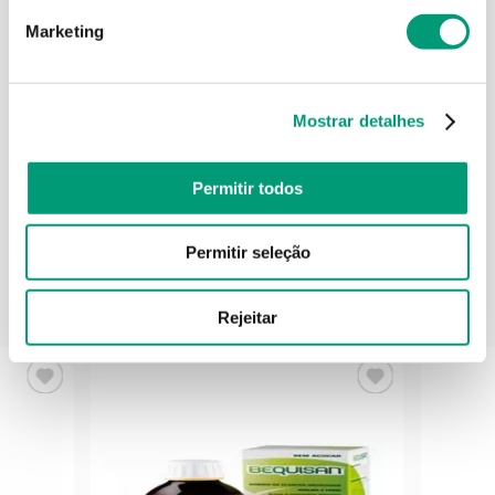
Marketing
Contra-indicações
Mostrar detalhes
Informações técnicas
Permitir todos
Permitir seleção
PODERÁ TAMBÉM GOSTAR
Rejeitar