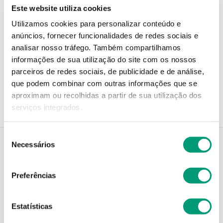
Este website utiliza cookies
Não sei o meu código postal
Utilizamos cookies para personalizar conteúdo e
anúncios, fornecer funcionalidades de redes sociais e
analisar nosso tráfego.
Também compartilhamos
informações de sua utilização do site com os nossos
Recolha em loja
parceiros de redes sociais, de publicidade e de análise,
Compre no site e recolha numa das mais de 120 Farmácias
que podem combinar com outras informações que se
perto de si.
aproximam ou recolhidas a partir de sua utilização dos
serviços integrados.
Seleção
Necessários
de
consentimento
Descrição do Produto
Preferências
Estatísticas
Modo de utilização