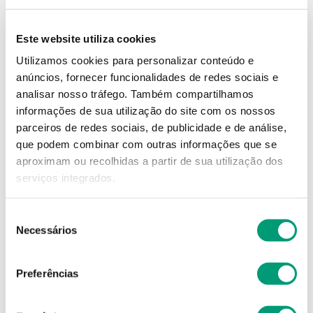
15
,
74
€
Este website utiliza cookies
Descrição
Utilizamos cookies para personalizar conteúdo e
anúncios, fornecer funcionalidades de redes sociais e
analisar nosso tráfego.
Também compartilhamos
Adicionar o produto no carrinho não garante a
informações de sua utilização do site com os nossos
sua reserva.
Finalize a compra e garanta o seu
parceiros de redes sociais, de publicidade e de análise,
produto!
que podem combinar com outras informações que se
aproximam ou recolhidas a partir de sua utilização dos
Simule o prazo e custo de entrega
serviços integrados.
Seleção
Necessários
de
Não sei o meu código postal
consentimento
Preferências