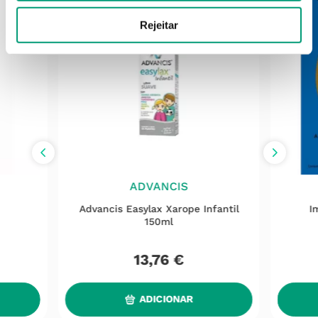
Rejeitar
ADVANCIS
Advancis Easylax Xarope Infantil
I
150ml
13
,
76
€
ADICIONAR