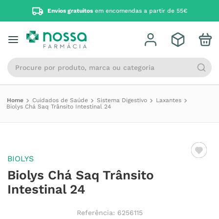
Envios gratuitos
em encomendas a partir de 55€
Procure por produto, marca ou categoria
Cuidados de Saúde
Sistema Digestivo
Laxantes
Biolys Chá Saq Trânsito Intestinal 24
BIOLYS
Biolys Chá Saq Trânsito
Intestinal 24
Referência
:
6256115