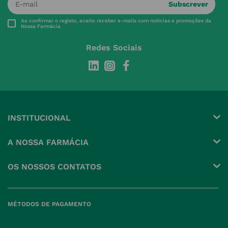
Subscrever
Ao confirmar o registo, aceito receber e-mails com notícias e promoções da
Nossa Farmácia
Redes Sociais
INSTITUCIONAL
Conta
A NOSSA FARMÁCIA
Pedidos
Grupo
OS NOSSOS CONTATOS
Produtos Favoritos
Perguntas Frequentes
(+351) 215 885 944 Chamada 
para rede fixa nacional
Termos e Condições
MÉTODOS DE PAGAMENTO
geral@nossafarmacia.pt
Política de Privacidade