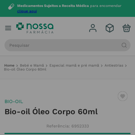
Medicamentos Sujeitos a Receita Médica
para encomendar
clique aqui
Procure por produto, marca ou categoria
Bebé e Mamã
Especial mamã e pré mamã
Antiestrias
Bio-oil Óleo Corpo 60ml
BIO-OIL
Bio-oil Óleo Corpo 60ml
Referência
:
6952333