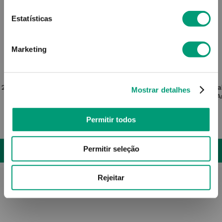
Estatísticas
Marketing
RILASTIL
 250ml
Rilastil Smagliature Amp Estrias
Barra
Mostrar detalhes
10x5ml
A
Permitir todos
37
,
90
€
Permitir seleção
ADICIONAR
Rejeitar