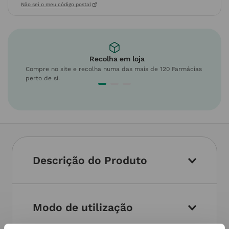
Não sei o meu código postal
Recolha em loja
Compre no site e recolha numa das mais de 120 Farmácias
perto de si.
Descrição do Produto
Modo de utilização