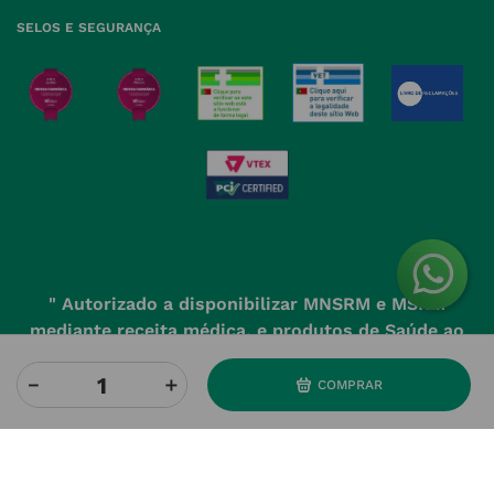
Farmácias perto de si
Política de Cookies
SELOS E SEGURANÇA
Política de Devoluções
" Autorizado a disponibilizar MNSRM e MSRM
mediante receita médica, e produtos de Saúde ao
domicilio através da Internet, pelo Infarmed. "
－
＋
COMPRAR
Powered by
Developed and evolved by