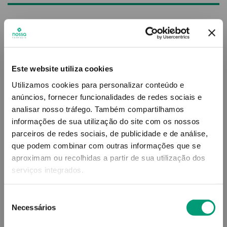
10
,
78
€
Descrição
Este website utiliza cookies
Graças à tecnologia Pro-Whitening Tech®,
proporciona uma ação branqueadora e antimanchas
Utilizamos cookies para personalizar conteúdo e
em 7 dias de utilização. A sua atividade
anúncios, fornecer funcionalidades de redes sociais e
remineralizante fortalece e protege o esmalte,
analisar nosso tráfego.
Também compartilhamos
ajudando a prevenir a sensibilidade dentária
informações de sua utilização do site com os nossos
associada à utilização de bran...
Ver mais
parceiros de redes sociais, de publicidade e de análise,
que podem combinar com outras informações que se
Adicionar o produto no carrinho não garante a
aproximam ou recolhidas a partir de sua utilização dos
sua reserva.
Finalize a compra e garanta o seu
serviços integrados.
produto!
Seleção
Necessários
Simule o prazo e custo de entrega
de
consentimento