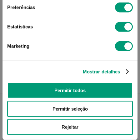
Preferências
Não sei o meu código postal
Estatísticas
Marketing
Recolha em loja
Compre no site e recolha numa das mais de 120 Farmácias
perto de si.
Mostrar detalhes
Permitir todos
Permitir seleção
Descrição do Produto
Rejeitar