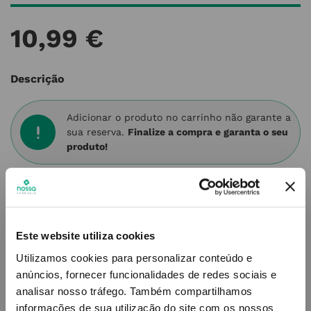
10
,
99
€
Descrição
Adicionar o produto no carrinho não garante a
sua reserva.
Finalize a compra e garanta o seu
produto!
Simule o prazo e custo de entrega
Este website utiliza cookies
Utilizamos cookies para personalizar conteúdo e
Não sei o meu código postal
anúncios, fornecer funcionalidades de redes sociais e
analisar nosso tráfego.
Também compartilhamos
informações de sua utilização do site com os nossos