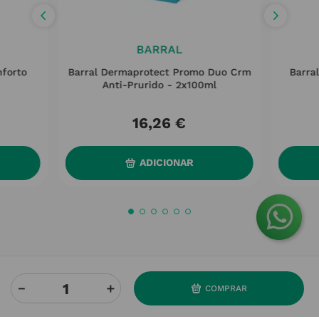
BARRAL
forto
Barral Dermaprotect Promo Duo Crm
Barra
Anti-Prurido - 2x100ml
16
,
26
€
ADICIONAR
－
＋
COMPRAR