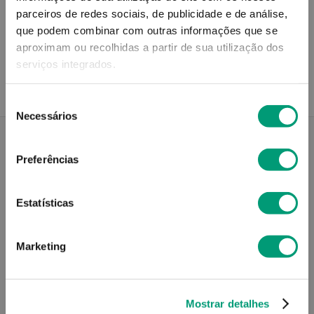
parceiros de redes sociais, de publicidade e de análise,
Recolha em loja
que podem combinar com outras informações que se
Compre no site e recolha numa das mais de 120 Farmácias
aproximam ou recolhidas a partir de sua utilização dos
perto de si.
serviços integrados.
Seleção
Necessários
de
consentimento
Preferências
Descrição do Produto
Estatísticas
Modo de utilização
Marketing
Contra-indicações
Mostrar detalhes