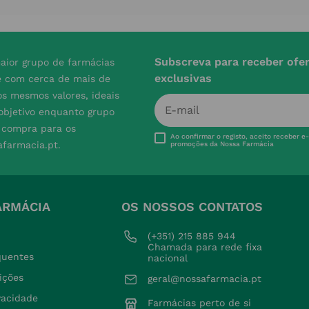
Subscreva para receber ofe
aior grupo de farmácias
exclusivas
e com cerca de mais de
s mesmos valores, ideais
 objetivo enquanto grupo
e compra para os
Ao confirmar o registo, aceito receber e
afarmacia.pt.
promoções da Nossa Farmácia
ARMÁCIA
OS NOSSOS CONTATOS
(+351) 215 885 944 
Chamada para rede fixa 
quentes
nacional
ições
geral@nossafarmacia.pt
ivacidade
Farmácias perto de si