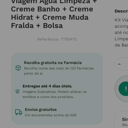
Viagem Água Limpeza +
Creme Banho + Creme
Descr
Hidrat + Creme Muda
Kit V
Fralda + Bolsa
acomp
até n
Limpe
Referência
:
7755470
de Ba
Recolha gratuita na Farmácia
－
Recolha numa das mais de 120 Farmácias
perto de si.
Entregas até 4 dias úteis.
Imagens ilustrativas. Podem alterar os
sortidos e cores dos produtos.
Envios gratuitos
Em encomendas acima de 55€
Si
Não 