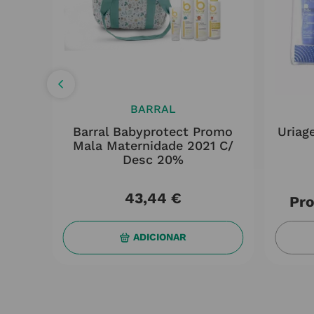
BARRAL
o
Barral Babyprotect Promo
Uriag
lda
Mala Maternidade 2021 C/
al
Desc 20%
43
,
44
€
Pro
ADICIONAR