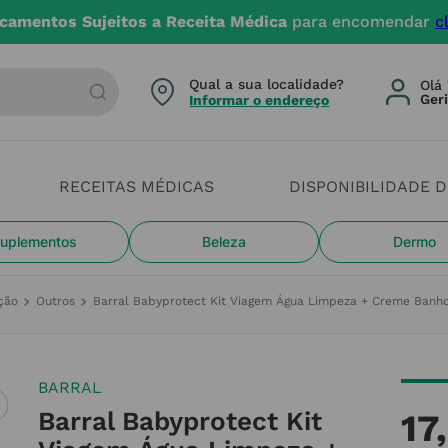
camentos Sujeitos a Receita Médica
para encomendar
c
arca ou categoria
Qual a sua localidade?
Olá 
Informar o endereço
RECEITAS MÉDICAS
DISPONIBILIDADE 
uplementos
Beleza
Dermo
ção
Outros
Barral Babyprotect Kit Viagem Água Limpeza + Creme Banh
BARRAL
Barral Babyprotect Kit
17
,