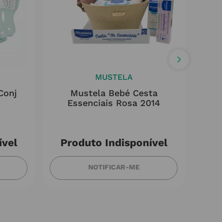
MUSTELA
Conj
Mustela Bebé Cesta
Essenciais Rosa 2014
M
ível
Produto Indisponível
NOTIFICAR-ME