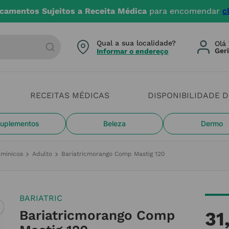
camentos Sujeitos a Receita Médica
para encomendar
c
arca ou categoria
Qual a sua localidade?
Olá 
Informar o endereço
RECEITAS MÉDICAS
DISPONIBILIDADE 
uplementos
Beleza
Dermo
aminicos
Adulto
Bariatricmorango Comp Mastig 120
BARIATRIC
Bariatricmorango Comp
31