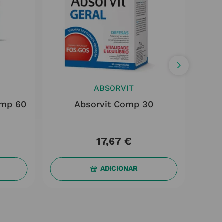
ABSORVIT
omp 60
Absorvit Comp 30
Ab
17
,
67
€
ADICIONAR