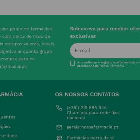
Subscreva para receber ofe
aior grupo de farmácias
exclusivas
e com cerca de mais de
s mesmos valores, ideais
 objetivo enquanto grupo
e compra para os
Ao confirmar o registo, aceito receber e
afarmacia.pt.
promoções da Nossa Farmácia
ARMÁCIA
OS NOSSOS CONTATOS
(+351) 215 885 944 
Chamada para rede fixa 
quentes
nacional
ições
geral@nossafarmacia.pt
ivacidade
Farmácias perto de si