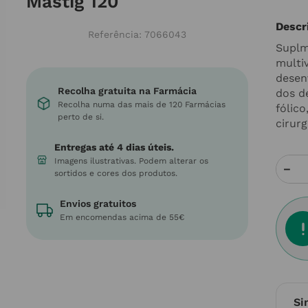
Mastig 120
Descr
Referência
:
7066043
Suplm
multi
desen
Recolha gratuita na Farmácia
dos dé
Recolha numa das mais de 120 Farmácias
fólic
perto de si.
cirurg
Entregas até 4 dias úteis.
Imagens ilustrativas. Podem alterar os
－
sortidos e cores dos produtos.
Envios gratuitos
Em encomendas acima de 55€
Si