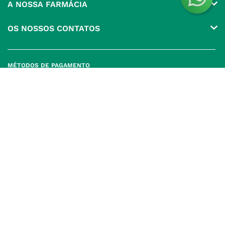
A NOSSA FARMÁCIA
Pedidos
Grupo
OS NOSSOS CONTATOS
Produtos Favoritos
Perguntas Frequentes
(+351) 215 885 944 Chamada 
para rede fixa nacional
Termos e Condições
MÉTODOS DE PAGAMENTO
geral@nossafarmacia.pt
Política de Privacidade
Farmácias perto de si
Política de Cookies
Política de Devoluções
SELOS E SEGURANÇA