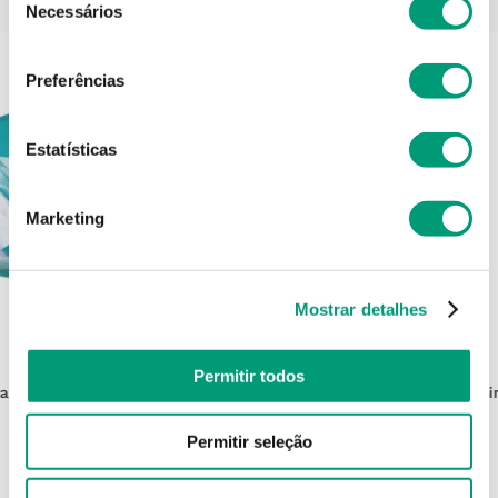
Necessários
de
consentimento
Preferências
Estatísticas
Marketing
Mostrar detalhes
FARLINE
Permitir todos
as 8
Farline Gel Banho Frutos Bosque
Euceri
750ml
Permitir seleção
3
,
35
€