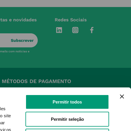
rtas e novidades
Redes Sociais
Subscrever
-mails com notícias e
MÉTODOS DE PAGAMENTO
Permitir todos
des
o site
Permitir seleção
nar
SELOS E SEGURANÇA
rviços