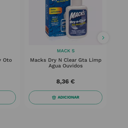
MACK S
y Oto
Macks Dry N Clear Gta Limp
Aud
Agua Ouvidos
8
,
36
€
ADICIONAR