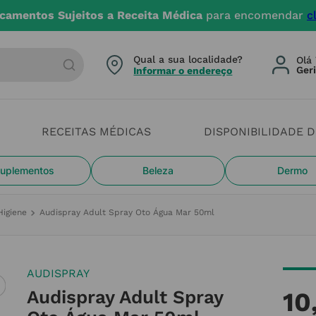
camentos Sujeitos a Receita Médica
para encomendar
c
arca ou categoria
Qual a sua localidade?
Olá 
Informar o endereço
RECEITAS MÉDICAS
DISPONIBILIDADE 
uplementos
Beleza
Dermo
Higiene
Audispray Adult Spray Oto Água Mar 50ml
AUDISPRAY
Audispray Adult Spray
10