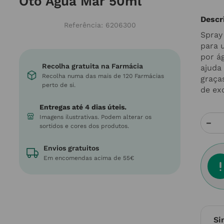
Oto Água Mar 50ml
Descr
Referência
:
6206300
Spray
para 
por á
Recolha gratuita na Farmácia
ajuda
Recolha numa das mais de 120 Farmácias
graça
perto de si.
de exc
Entregas até 4 dias úteis.
Imagens ilustrativas. Podem alterar os
－
sortidos e cores dos produtos.
Envios gratuitos
Em encomendas acima de 55€
Si