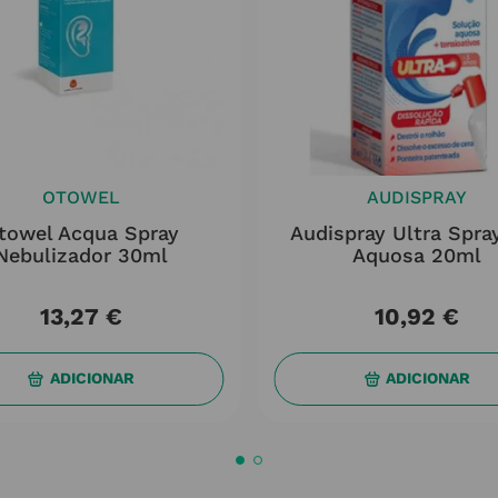
OTOWEL
AUDISPRAY
towel Acqua Spray
Audispray Ultra Spra
Nebulizador 30ml
Aquosa 20ml
13
,
27
€
10
,
92
€
ADICIONAR
ADICIONAR