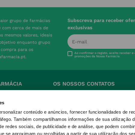
Subscreva para receber ofe
aior grupo de farmácias
exclusivas
e com cerca de mais de
s mesmos valores, ideais
 objetivo enquanto grupo
e compra para os
Ao confirmar o registo, aceito receber e
afarmacia.pt.
promoções da Nossa Farmácia
ARMÁCIA
OS NOSSOS CONTATOS
(+351) 215 885 944 
Chamada para rede fixa 
es
quentes
nacional
ersonalizar conteúdo e anúncios, fornecer funcionalidades de re
ições
geral@nossafarmacia.pt
ráfego.
Também compartilhamos informações de sua utilização d
ivacidade
Farmácias perto de si
e redes sociais, de publicidade e de análise, que podem combi
okies
e se aproximam ou recolhidas a partir de sua utilização dos se