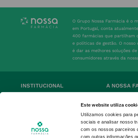
O Grupo Nossa Farmácia é o m
em Portugal, conta atualment
400 farmácias que partilham o
e políticas de gestão. O nosso
é dar as melhores soluções d
consumidores através da noss
INSTITUCIONAL
A NOSSA F
Conta
Grupo
Este website utiliza cooki
Pedidos
Perguntas Fre
Utilizamos cookies para p
Nossa Farmácia +
Termos e Cond
sociais e analisar nosso t
Produtos Favoritos
Política de Pr
com os nossos parceiros d
Política de Co
com outras informações qu