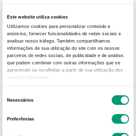
19
,
24
€
Este website utiliza cookies
Descrição
Utilizamos cookies para personalizar conteúdo e
anúncios, fornecer funcionalidades de redes sociais e
analisar nosso tráfego.
Também compartilhamos
Adicionar o produto no carrinho não garante a
informações de sua utilização do site com os nossos
sua reserva.
Finalize a compra e garanta o seu
parceiros de redes sociais, de publicidade e de análise,
produto!
que podem combinar com outras informações que se
aproximam ou recolhidas a partir de sua utilização dos
Simule o prazo e custo de entrega
serviços integrados.
Seleção
Necessários
de
Não sei o meu código postal
consentimento
Preferências