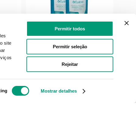
Permitir todos
des
o site
Permitir seleção
FARLINE
nar
utório
Farline Promo Duo Colutório
Peri
rviços
l
Frescor 2x500ml
G
Rejeitar
ível
Produto Indisponível
ting
Mostrar detalhes
NOTIFICAR-ME