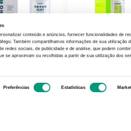
es
ersonalizar conteúdo e anúncios, fornecer funcionalidades de re
ráfego.
Também compartilhamos informações de sua utilização d
KIN
FARLINE
e redes sociais, de publicidade e de análise, que podem combi
o Kin Colutório 500ml
Farline Promo Duo Col
e se aproximam ou recolhidas a partir de sua utilização dos se
S/ Álcool 2x500m
11
,
63
€
Produto Indispon
Preferências
Estatísticas
Marke
NOTIFICAR-ME
ADICIONAR