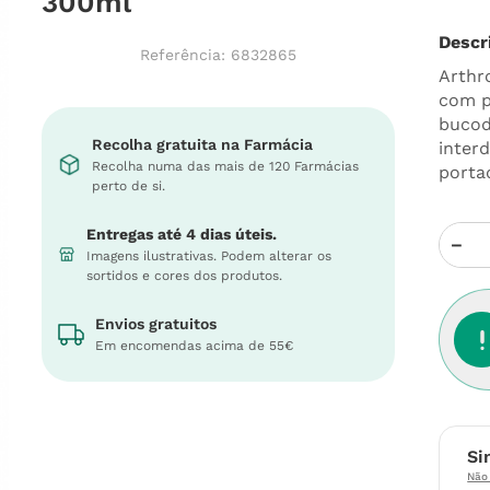
300ml
Descr
Referência
:
6832865
Arthr
com p
bucod
Recolha gratuita na Farmácia
inter
Recolha numa das mais de 120 Farmácias
porta
perto de si.
Entregas até 4 dias úteis.
－
Imagens ilustrativas. Podem alterar os
sortidos e cores dos produtos.
Envios gratuitos
Em encomendas acima de 55€
Si
Não 