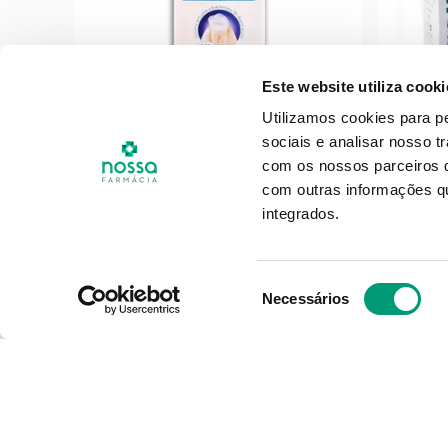
Este website utiliza cooki
Utilizamos cookies para p
sociais e analisar nosso t
GUM
com os nossos parceiros d
tório
Gum Paroex Colutório Prev
Orth
com outras informações qu
Diária 500ml
integrados.
11
,
47
€
Seleção
Necessários
de
ADICIONAR
consentimento