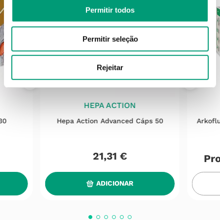
Permitir todos
Permitir seleção
Rejeitar
HEPA ACTION
30
Hepa Action Advanced Cáps 50
Arkofl
21
,
31
€
Pro
ADICIONAR