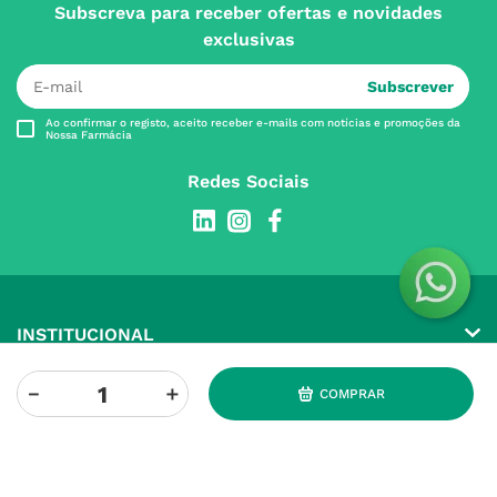
Subscreva para receber ofertas e novidades
exclusivas
Subscrever
Ao confirmar o registo, aceito receber e-mails com notícias e promoções da
Nossa Farmácia
Redes Sociais
INSTITUCIONAL
Conta
A NOSSA FARMÁCIA
－
＋
COMPRAR
Pedidos
Grupo
OS NOSSOS CONTATOS
Produtos Favoritos
Perguntas Frequentes
(+351) 215 885 944 Chamada 
para rede fixa nacional