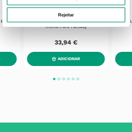
DUREX
Rejeitar
 Estimul
Durex Intense Orgasmic Estimul
Íntimo Pure Fantasy
33
,
94
€
ADICIONAR