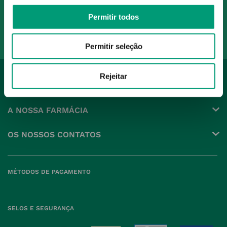
Ao confirmar o registo, aceito receber e-mails com notícias e promoções da
Nossa Farmácia
Permitir todos
Redes Sociais
Permitir seleção
Rejeitar
INSTITUCIONAL
Conta
A NOSSA FARMÁCIA
Pedidos
Grupo
OS NOSSOS CONTATOS
Produtos Favoritos
Perguntas Frequentes
(+351) 215 885 944 Chamada 
para rede fixa nacional
Termos e Condições
MÉTODOS DE PAGAMENTO
geral@nossafarmacia.pt
Política de Privacidade
Farmácias perto de si
Política de Cookies
SELOS E SEGURANÇA
Política de Devoluções