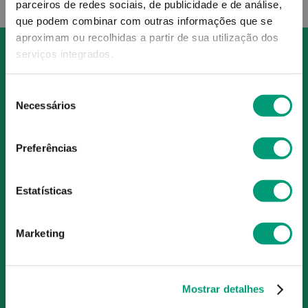
parceiros de redes sociais, de publicidade e de análise,
que podem combinar com outras informações que se
aproximam ou recolhidas a partir de sua utilização dos
serviços integrados.
Seleção
Necessários
de
O Grupo Nossa Farmácia é o maior grupo de farmácias em
consentimento
Portugal, conta atualmente com cerca de mais de 350
farmácias que partilham os mesmos valores, ideais e
Preferências
políticas de gestão. O nosso objetivo enquanto grupo é dar
as melhores soluções de compra para os consumidores
Estatísticas
através da nossafarmacia.pt.
Marketing
Subscreva para receber ofertas e novidades
exclusivas
Mostrar detalhes
Subscrever