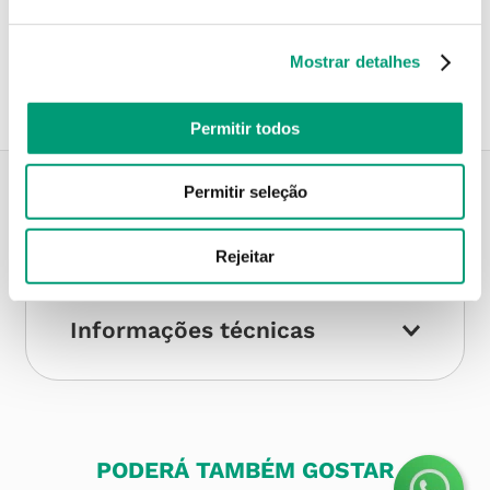
Recolha em loja
Compre no site e recolha numa das mais de 120 Farmácias
perto de si.
Mostrar detalhes
Permitir todos
Permitir seleção
Descrição do Produto
Rejeitar
Informações técnicas
PODERÁ TAMBÉM GOSTAR