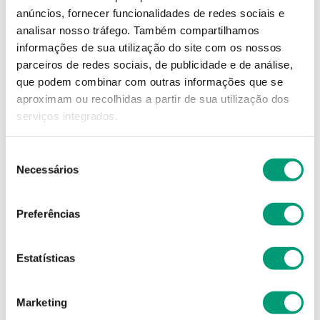
8
,
54
€
anúncios, fornecer funcionalidades de redes sociais e
analisar nosso tráfego.
Também compartilhamos
informações de sua utilização do site com os nossos
Descrição
parceiros de redes sociais, de publicidade e de análise,
que podem combinar com outras informações que se
aproximam ou recolhidas a partir de sua utilização dos
Adicionar o produto no carrinho não garante a
sua reserva.
Finalize a compra e garanta o seu
serviços integrados.
produto!
Seleção
Necessários
de
Simule o prazo e custo de entrega
consentimento
Preferências
Não sei o meu código postal
Estatísticas
Marketing